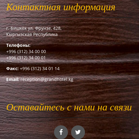
Контактная информация
г. Бишкек ул. Фрунзе, 428,
Кыргызская Республика
Телефоны:
+996 (312) 34 00 00
+996 (312) 34 00 01
Факс:
+996 (312) 34 01 14
Email:
reception@grandhotel.kg
Оставайтесь с нами на связи