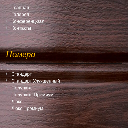
Главная
Галерея
Конференц-зал
Контакты
Номера
Стандарт
Стандарт Улучшенный
Полулюкс
Полулюкс Премиум
Люкс
Люкс Премиум