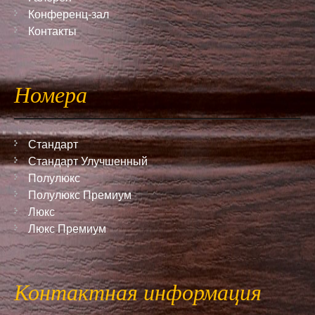
Конференц-зал
Контакты
Номера
Стандарт
Стандарт Улучшенный
Полулюкс
Полулюкс Премиум
Люкс
Люкс Премиум
Контактная информация