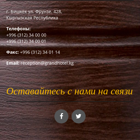
г. Бишкек ул. Фрунзе, 428,
Кыргызская Республика
Телефоны:
+996 (312) 34 00 00
+996 (312) 34 00 01
Факс:
+996 (312) 34 01 14
Email:
reception@grandhotel.kg
Оставайтесь с нами на связи