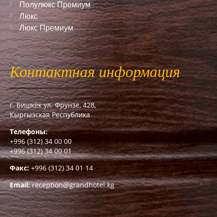
Полулюкс Премиум
Люкс
Люкс Премиум
Контактная информация
г. Бишкек ул. Фрунзе, 428,
Кыргызская Республика
Телефоны:
+996 (312) 34 00 00
+996 (312) 34 00 01
Факс:
+996 (312) 34 01 14
Email:
reception@grandhotel.kg