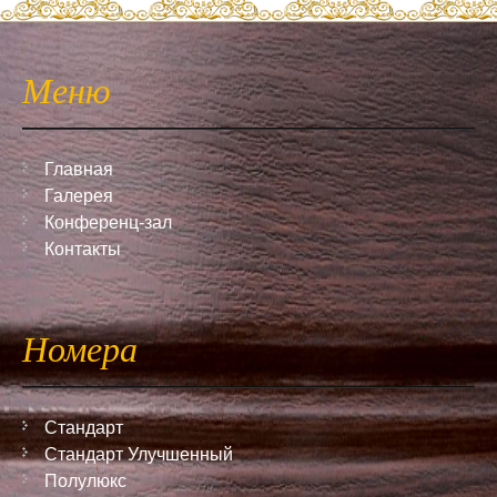
Меню
Главная
Галерея
Конференц-зал
Контакты
Номера
Стандарт
Стандарт Улучшенный
Полулюкс